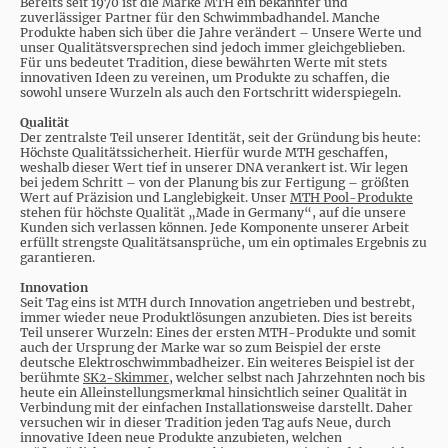
Bereits seit 1970 ist die Marke MTH ein bekannter und
zuverlässiger Partner für den Schwimmbadhandel. Manche
Produkte haben sich über die Jahre verändert – Unsere Werte und
unser Qualitätsversprechen sind jedoch immer gleichgeblieben.
Für uns bedeutet Tradition, diese bewährten Werte mit stets
innovativen Ideen zu vereinen, um Produkte zu schaffen, die
sowohl unsere Wurzeln als auch den Fortschritt widerspiegeln.
Qualität
Der zentralste Teil unserer Identität, seit der Gründung bis heute:
Höchste Qualitätssicherheit. Hierfür wurde MTH geschaffen,
weshalb dieser Wert tief in unserer DNA verankert ist. Wir legen
bei jedem Schritt – von der Planung bis zur Fertigung – größten
Wert auf Präzision und Langlebigkeit. Unser
MTH Pool-Produkte
stehen für höchste Qualität „Made in Germany“, auf die unsere
Kunden sich verlassen können. Jede Komponente unserer Arbeit
erfüllt strengste Qualitätsansprüche, um ein optimales Ergebnis zu
garantieren.
Innovation
Seit Tag eins ist MTH durch Innovation angetrieben und bestrebt,
immer wieder neue Produktlösungen anzubieten. Dies ist bereits
Teil unserer Wurzeln: Eines der ersten MTH-Produkte und somit
auch der Ursprung der Marke war so zum Beispiel der erste
deutsche Elektroschwimmbadheizer. Ein weiteres Beispiel ist der
berühmte
SK2-Skimmer
, welcher selbst nach Jahrzehnten noch bis
heute ein Alleinstellungsmerkmal hinsichtlich seiner Qualität in
Verbindung mit der einfachen Installationsweise darstellt. Daher
versuchen wir in dieser Tradition jeden Tag aufs Neue, durch
innovative Ideen neue Produkte anzubieten, welchen