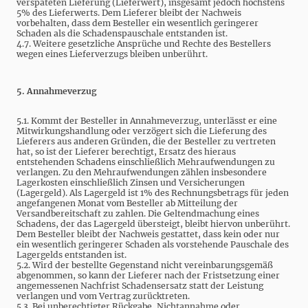
verspäteten Lieferung (Lieferwert), insgesamt jedoch höchstens
5% des Lieferwerts. Dem Lieferer bleibt der Nachweis
vorbehalten, dass dem Besteller ein wesentlich geringerer
Schaden als die Schadenspauschale entstanden ist.
4.7. Weitere gesetzliche Ansprüche und Rechte des Bestellers
wegen eines Lieferverzugs bleiben unberührt.
5. Annahmeverzug
5.1. Kommt der Besteller in Annahmeverzug, unterlässt er eine
Mitwirkungshandlung oder verzögert sich die Lieferung des
Lieferers aus anderen Gründen, die der Besteller zu vertreten
hat, so ist der Lieferer berechtigt, Ersatz des hieraus
entstehenden Schadens einschließlich Mehraufwendungen zu
verlangen. Zu den Mehraufwendungen zählen insbesondere
Lagerkosten einschließlich Zinsen und Versicherungen
(Lagergeld). Als Lagergeld ist 1% des Rechnungsbetrags für jeden
angefangenen Monat vom Besteller ab Mitteilung der
Versandbereitschaft zu zahlen. Die Geltendmachung eines
Schadens, der das Lagergeld übersteigt, bleibt hiervon unberührt.
Dem Besteller bleibt der Nachweis gestattet, dass kein oder nur
ein wesentlich geringerer Schaden als vorstehende Pauschale des
Lagergelds entstanden ist.
5.2. Wird der bestellte Gegenstand nicht vereinbarungsgemäß
abgenommen, so kann der Lieferer nach der Fristsetzung einer
angemessenen Nachfrist Schadensersatz statt der Leistung
verlangen und vom Vertrag zurücktreten.
5.3. Bei unberechtigter Rückgabe, Nichtannahme oder