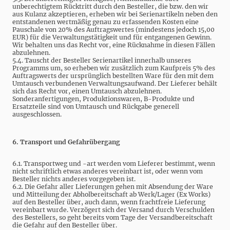
unberechtigtem Rücktritt durch den Besteller, die bzw. den wir
aus Kulanz akzeptieren, erheben wir bei Serienartikeln neben den
entstandenen wertmäßig genau zu erfassenden Kosten eine
Pauschale von 20% des Auftragswertes (mindestens jedoch 15,00
EUR) für die Verwaltungstätigkeit und für entgangenen Gewinn.
Wir behalten uns das Recht vor, eine Rücknahme in diesen Fällen
abzulehnen.
5.4. Tauscht der Besteller Serienartikel innerhalb unseres
Programms um, so erheben wir zusätzlich zum Kaufpreis 5% des
Auftragswerts der ursprünglich bestellten Ware für den mit dem
Umtausch verbundenen Verwaltungsaufwand. Der Lieferer behält
sich das Recht vor, einen Umtausch abzulehnen.
Sonderanfertigungen, Produktionswaren, B-Produkte und
Ersatzteile sind von Umtausch und Rückgabe generell
ausgeschlossen.
6. Transport und Gefahrübergang
6.1. Transportweg und -art werden vom Lieferer bestimmt, wenn
nicht schriftlich etwas anderes vereinbart ist, oder wenn vom
Besteller nichts anderes vorgegeben ist.
6.2. Die Gefahr aller Lieferungen gehen mit Absendung der Ware
und Mitteilung der Abholbereitschaft ab Werk/Lager (Ex Works)
auf den Besteller über, auch dann, wenn frachtfreie Lieferung
vereinbart wurde. Verzögert sich der Versand durch Verschulden
des Bestellers, so geht bereits vom Tage der Versandbereitschaft
die Gefahr auf den Besteller über.