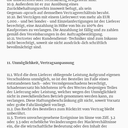
10.9. Außerdem ist er zur Ausübung eines
Zurückbehaltungsrechts insoweit befugt, als sein
Gegenan¬spruch auf demselben Vertragsverhältnis beruht.
10.10. Bei Verträgen mit einem Lieferwert von mehr als EUR
5.000.- und bei Sonder- und Einzelanfertigungen ist der Lieferer
berechtigt, eine Anzahlung in Höhe von bis zu 100% des
Kaufpreises zu verlangen. Die Anzahlung ist fällig und zu zahlen
gemäß den Vereinbarungen in der Auftragsbestätigung.
10.11. Vertreter oder Kundendienst-Techniker sind zum Inkasso
nicht berechtigt, soweit sie nicht ausdrück¬lich schriftlich
bevollmächtigt sind.
11. Unmöglichkeit, Vertragsanpassung
11.1. Wird die dem Lieferer obliegende Leistung Aufgrund eigenen
Verschuldens unmöglich, so ist der Besteller im Falle eines
entstandenen Sach- oder Vermögensschadens berechtigt,
Schadensersatz bis höchstens 10% des Wertes desjenigen Teiles
der Lieferung oder Leistung, welcher wegen der Unmöglichkeit
nicht in zweckdienlichen Betrieb genommen werden kann, zu
verlangen. Diese Haftungsbeschränkung gilt nicht, soweit Vorsatz
oder grobe Fahrlässigkeit vorliegt.
11.2. Das Recht des Bestellers zum Rücktritt vom Vertrag bleibt
unberührt.
11.3. Treten unvorhergesehene Ereignisse im Sinne von Ziff. 3.2
oder 3.3 oder erhebliche Veränderungen der Marktverhältnisse
ein, die die wirtschaftliche Bedeutung oder den Inhalt der