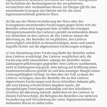
im Verhältnis der Rechnungswerte der verarbeiteten,
vermischten oder verbundenen Waren. Im Übrigen gilt für das
entstehende Erzeugnis das Gleiche wie für die unter
Eigentumsvorbehalt gelieferte Ware.
(b) Die aus der Weiterveräußerung der Ware oder des
Erzeugnisses entstehenden Forderungen gegen Dritte tritt der
Besteller schon jetzt insgesamt bzw. in Höhe des etwaigen
Miteigentumsanteils des Lieferers gemäß vorstehendem Absatz
zur Sicherheit an den Lieferer ab. Der Lieferer nimmt die
Abtretung an. Der Besteller ist verpflichtet, den Lieferer
unverzüglich schriftlich zu benachrichtigen, wenn und soweit
Zugriffe Dritter auf die abgetretenen Forderungen erfolgen.
(c) Zur Einziehung einer Forderung bleibt der Besteller neben
dem Lieferer ermächtigt. Der Lieferer verpflichtet sich, die
Forderung nicht einzuziehen, solange der Besteller seinen
Zahlungsverpflichtungen gegenüber dem Lieferer nachkommt,
nicht in Zahlungsverzug gerät, kein Antrag auf Eröffnung eines
Insolvenzverfahrens gestellt ist und kein sonstiger Mangel seiner
Leistungsfähigkeit vorliegt. Ist dies aber der Fall, so kann der
Lieferer verlangen, dass der Besteller die an den Lieferer
abgetretenen Forderungen und deren Schuldner bekannt gibt,
alle zum Einzug erforderlichen Angaben macht, die
dazugehörigen Unterlagen aushändigt und den Schuldnern
(Dritten) die Abtretung mitteilt. Außerdem ist der Lieferer in
diesem Fall berechtigt, die Befugnis des Bestellers zur weiteren
Veräußerung und Verarbeitung der unter Eigentumsvorbehalt
stehenden Waren zu widerrufen.