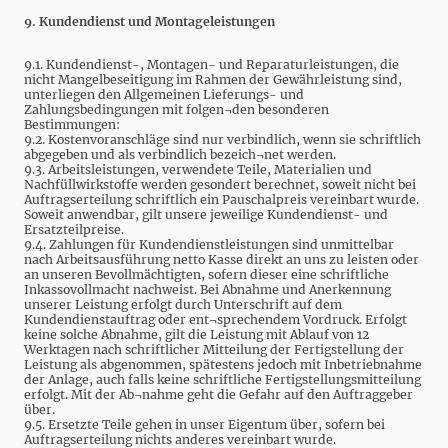
9. Kundendienst und Montageleistungen
9.1. Kundendienst-, Montagen- und Reparaturleistungen, die
nicht Mangelbeseitigung im Rahmen der Gewährleistung sind,
unterliegen den Allgemeinen Lieferungs- und
Zahlungsbedingungen mit folgen¬den besonderen
Bestimmungen:
9.2. Kostenvoranschläge sind nur verbindlich, wenn sie schriftlich
abgegeben und als verbindlich bezeich¬net werden.
9.3. Arbeitsleistungen, verwendete Teile, Materialien und
Nachfüllwirkstoffe werden gesondert berechnet, soweit nicht bei
Auftragserteilung schriftlich ein Pauschalpreis vereinbart wurde.
Soweit anwendbar, gilt unsere jeweilige Kundendienst- und
Ersatzteilpreise.
9.4. Zahlungen für Kundendienstleistungen sind unmittelbar
nach Arbeitsausführung netto Kasse direkt an uns zu leisten oder
an unseren Bevollmächtigten, sofern dieser eine schriftliche
Inkassovollmacht nachweist. Bei Abnahme und Anerkennung
unserer Leistung erfolgt durch Unterschrift auf dem
Kundendienstauftrag oder ent¬sprechendem Vordruck. Erfolgt
keine solche Abnahme, gilt die Leistung mit Ablauf von 12
Werktagen nach schriftlicher Mitteilung der Fertigstellung der
Leistung als abgenommen, spätestens jedoch mit Inbetriebnahme
der Anlage, auch falls keine schriftliche Fertigstellungsmitteilung
erfolgt. Mit der Ab¬nahme geht die Gefahr auf den Auftraggeber
über.
9.5. Ersetzte Teile gehen in unser Eigentum über, sofern bei
Auftragserteilung nichts anderes vereinbart wurde.