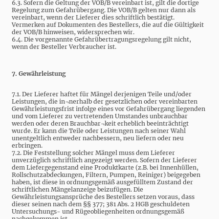
6.3. Sofern die Geltung der VOB/B vereinbart ist, gilt die dortige
Regelung zum Gefahrübergang. Die VOB/B gelten nur dann als
vereinbart, wenn der Lieferer dies schriftlich bestätigt.
Vermerken auf Dokumenten des Bestellers, die auf die Gültigkeit
der VOB/B hinweisen, widersprechen wir.
6.4. Die vorgenannte Gefahrübertragungsregelung gilt nicht,
wenn der Besteller Verbraucher ist.
7. Gewährleistung
7.1. Der Lieferer haftet für Mängel derjenigen Teile und/oder
Leistungen, die in¬nerhalb der gesetzlichen oder vereinbarten
Gewährleistungsfrist infolge eines vor Gefahrübergang liegenden
und vom Lieferer zu vertretenden Umstandes unbrauchbar
werden oder deren Brauchbar¬keit erheblich beeinträchtigt
wurde. Er kann die Teile oder Leistungen nach seiner Wahl
unentgeltlich entweder nachbessern, neu liefern oder neu
erbringen.
7.2. Die Feststellung solcher Mängel muss dem Lieferer
unverzüglich schriftlich angezeigt werden. Sofern der Lieferer
dem Liefergegenstand eine Produktkarte (z.B. bei Innenhüllen,
Rollschutzabdeckungen, Filtern, Pumpen, Reiniger) beigegeben
haben, ist diese in ordnungsgemäß ausgefülltem Zustand der
schriftlichen Mängelanzeige beizufügen. Die
Gewährleistungsansprüche des Bestellers setzen voraus, dass
dieser seinen nach dem §§ 377; 381 Abs. 2 HGB geschuldeten
Untersuchungs- und Rügeobliegenheiten ordnungsgemäß
nachgekommen ist.