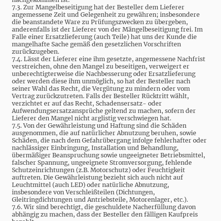
7.3. Zur Mangelbeseitigung hat der Besteller dem Lieferer
angemessene Zeit und Gelegenheit zu gewähren; insbesondere
die beanstandete Ware zu Prüfungszwecken zu übergeben,
anderenfalls ist der Lieferer von der Mängelbeseitigung frei. Im
Falle einer Ersatzlieferung (auch Teile) hat uns der Kunde die
mangelhafte Sache gemäß den gesetzlichen Vorschriften
zurückzugeben.
7.4. Lässt der Lieferer eine ihm gesetzte, angemessene Nachfrist
verstreichen, ohne den Mangel zu beseitigen, verweigert er
unberechtigterweise die Nachbesserung oder Ersatzlieferung
oder werden diese ihm unmöglich, so hat der Besteller nach
seiner Wahl das Recht, die Vergütung zu mindern oder vom
Vertrag zurückzutreten. Falls der Besteller Rücktritt wählt,
verzichtet er auf das Recht, Schadensersatz- oder
Aufwendungsersatzansprüche geltend zu machen, sofern der
Lieferer den Mangel nicht arglistig verschwiegen hat.
7.5. Von der Gewährleistung und Haftung sind die Schäden
ausgenommen, die auf natürlicher Abnutzung beruhen, sowie
Schäden, die nach dem Gefahrübergang infolge fehlerhafter oder
nachlässiger Einbringung, Installation und Behandlung,
übermäßiger Beanspruchung sowie ungeeigneter Betriebsmittel,
falscher Spannung, ungeeignete Stromversorgung, fehlende
Schutzeinrichtungen (z.B. Motorschutz) oder Feuchtigkeit
auftreten. Die Gewährleistung bezieht sich auch nicht auf
Leuchtmittel (auch LED) oder natürliche Abnutzung,
insbesondere von Verschleißteilen (Dichtungen,
Gleitringdichtungen und Antriebsteile, Motorenlager, etc.).
7.6. Wir sind berechtigt, die geschuldete Nacherfüllung davon
abhängig zu machen, dass der Besteller den fälligen Kaufpreis