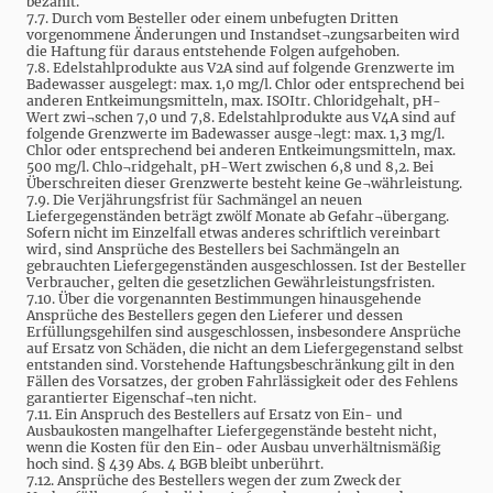
bezahlt.
7.7. Durch vom Besteller oder einem unbefugten Dritten
vorgenommene Änderungen und Instandset¬zungsarbeiten wird
die Haftung für daraus entstehende Folgen aufgehoben.
7.8. Edelstahlprodukte aus V2A sind auf folgende Grenzwerte im
Badewasser ausgelegt: max. 1,0 mg/l. Chlor oder entsprechend bei
anderen Entkeimungsmitteln, max. ISOItr. Chloridgehalt, pH-
Wert zwi¬schen 7,0 und 7,8. Edelstahlprodukte aus V4A sind auf
folgende Grenzwerte im Badewasser ausge¬legt: max. 1,3 mg/l.
Chlor oder entsprechend bei anderen Entkeimungsmitteln, max.
500 mg/l. Chlo¬ridgehalt, pH-Wert zwischen 6,8 und 8,2. Bei
Überschreiten dieser Grenzwerte besteht keine Ge¬währleistung.
7.9. Die Verjährungsfrist für Sachmängel an neuen
Liefergegenständen beträgt zwölf Monate ab Gefahr¬übergang.
Sofern nicht im Einzelfall etwas anderes schriftlich vereinbart
wird, sind Ansprüche des Bestellers bei Sachmängeln an
gebrauchten Liefergegenständen ausgeschlossen. Ist der Besteller
Verbraucher, gelten die gesetzlichen Gewährleistungsfristen.
7.10. Über die vorgenannten Bestimmungen hinausgehende
Ansprüche des Bestellers gegen den Lieferer und dessen
Erfüllungsgehilfen sind ausgeschlossen, insbesondere Ansprüche
auf Ersatz von Schäden, die nicht an dem Liefergegenstand selbst
entstanden sind. Vorstehende Haftungsbeschränkung gilt in den
Fällen des Vorsatzes, der groben Fahrlässigkeit oder des Fehlens
garantierter Eigenschaf¬ten nicht.
7.11. Ein Anspruch des Bestellers auf Ersatz von Ein- und
Ausbaukosten mangelhafter Liefergegenstände besteht nicht,
wenn die Kosten für den Ein- oder Ausbau unverhältnismäßig
hoch sind. § 439 Abs. 4 BGB bleibt unberührt.
7.12. Ansprüche des Bestellers wegen der zum Zweck der