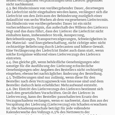
seinen vertraglichen Verpflichtungen dem Lieferer gegenüber
nicht nachkommt.
4.3. Bei Hindernissen von vorübergehender Dauer, deretwegen
die Lieferfrist nicht eingehalten werden kann, verlängert sich die
Lieferfrist um den Zeitraum der Behinderung zuzüglich einer
Anlauffrist von sechs Wochen ab dem vorgesehenen Liefertermin.
Ein Hindernis von vorübergehender Dauer ist ein nicht
vorhersehbares Ereignis, das außerhalb des Willens des Lieferers
liegt und das dazu führt, dass der Lieferer die Lieferfrist nicht
einhalten kann, insbesondere Streik, Aussperrung,
Betriebsstörungen, Transportverzögerungen, Schwierigkeiten in
der Material- und Energiebeschaffung, nicht richtige oder nicht
rechtzeitige Belieferung durch Lieferanten und höhere Gewalt.
Eine Verlängerung der Lieferfrist findet auch dann statt, wenn
solche Ereignisse während eines Lieferverzugs des Lieferers
eintreten.
4.4. Das gleiche gilt, wenn behördliche Genehmigungen oder
sonstige für die Ausführung der Lieferung erforderliche
Genehmigungen oder Angaben des Bestellers nicht rechtzeitig
eingehen; ebenso bei nachträglicher Änderung der Bestellung.
4.5. Teillieferungen sind nur zulässig, wenn diese für den
Besteller nach dem Vertragszweck von Interesse sind und dem
Besteller dadurch kein erheblicher Mehraufwand entsteht.
4.6. Der Eintritt des Lieferverzugs des Lieferers bestimmt sich
nach den gesetzlichen Vorschriften. Gerät der Lieferer in
Lieferverzug, kann der Besteller pauschalierten Ersatz des
Verzugsschadens verlangen, wenn er nachweist, dass ihm aus der
Verspätung der Lieferung (Lieferverzug) ein Schaden erwachsen
ist. Die Schadenspauschale beträgt für jede vollendete
Kalenderwoche des Vollzugs 0,5% des Nettowerts der