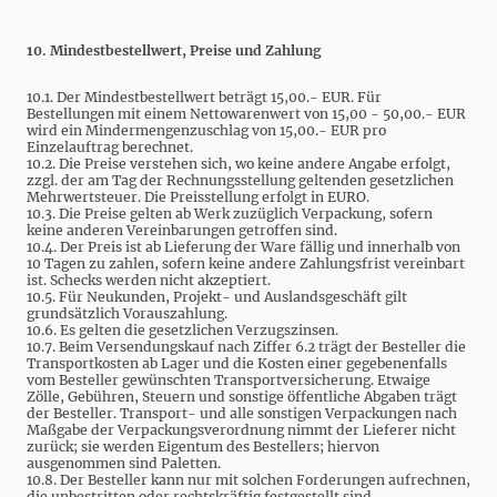
10. Mindestbestellwert, Preise und Zahlung
10.1. Der Mindestbestellwert beträgt 15,00.- EUR. Für
Bestellungen mit einem Nettowarenwert von 15,00 - 50,00.- EUR
wird ein Mindermengenzuschlag von 15,00.- EUR pro
Einzelauftrag berechnet.
10.2. Die Preise verstehen sich, wo keine andere Angabe erfolgt,
zzgl. der am Tag der Rechnungsstellung geltenden gesetzlichen
Mehrwertsteuer. Die Preisstellung erfolgt in EURO.
10.3. Die Preise gelten ab Werk zuzüglich Verpackung, sofern
keine anderen Vereinbarungen getroffen sind.
10.4. Der Preis ist ab Lieferung der Ware fällig und innerhalb von
10 Tagen zu zahlen, sofern keine andere Zahlungsfrist vereinbart
ist. Schecks werden nicht akzeptiert.
10.5. Für Neukunden, Projekt- und Auslandsgeschäft gilt
grundsätzlich Vorauszahlung.
10.6. Es gelten die gesetzlichen Verzugszinsen.
10.7. Beim Versendungskauf nach Ziffer 6.2 trägt der Besteller die
Transportkosten ab Lager und die Kosten einer gegebenenfalls
vom Besteller gewünschten Transportversicherung. Etwaige
Zölle, Gebühren, Steuern und sonstige öffentliche Abgaben trägt
der Besteller. Transport- und alle sonstigen Verpackungen nach
Maßgabe der Verpackungsverordnung nimmt der Lieferer nicht
zurück; sie werden Eigentum des Bestellers; hiervon
ausgenommen sind Paletten.
10.8. Der Besteller kann nur mit solchen Forderungen aufrechnen,
die unbestritten oder rechtskräftig festgestellt sind.