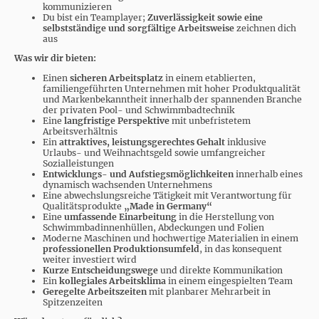
kommunizieren
Du bist ein Teamplayer;
Zuverlässigkeit sowie eine
selbstständige und sorgfältige Arbeitsweise
zeichnen dich
aus
Was wir dir bieten:
Einen
sicheren Arbeitsplatz
in einem etablierten,
familiengeführten Unternehmen mit hoher Produktqualität
und Markenbekanntheit innerhalb der spannenden Branche
der privaten Pool- und Schwimmbadtechnik
Eine
langfristige Perspektive
mit unbefristetem
Arbeitsverhältnis
Ein
attraktives, leistungsgerechtes Gehalt
inklusive
Urlaubs- und Weihnachtsgeld sowie umfangreicher
Sozialleistungen
Entwicklungs- und Aufstiegsmöglichkeiten
innerhalb eines
dynamisch wachsenden Unternehmens
Eine abwechslungsreiche Tätigkeit mit Verantwortung für
Qualitätsprodukte
„Made in Germany“
Eine
umfassende Einarbeitung
in die Herstellung von
Schwimmbadinnenhüllen, Abdeckungen und Folien
Moderne Maschinen und hochwertige Materialien in einem
professionellen Produktionsumfeld
, in das konsequent
weiter investiert wird
Kurze Entscheidungswege
und direkte Kommunikation
Ein
kollegiales Arbeitsklima
in einem eingespielten Team
Geregelte Arbeitszeiten
mit planbarer Mehrarbeit in
Spitzenzeiten