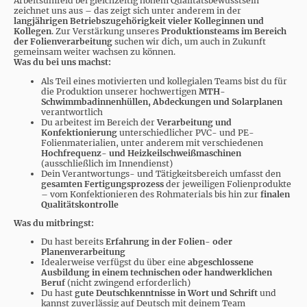
Arbeitsumfeld bei gleichzeitig hohem Qualitätsbewusstsein
zeichnet uns aus – das zeigt sich unter anderem in der
langjährigen Betriebszugehörigkeit vieler Kolleginnen und
Kollegen
. Zur Verstärkung unseres
Produktionsteams im Bereich
der Folienverarbeitung
suchen wir dich, um auch in Zukunft
gemeinsam weiter wachsen zu können.
Was du bei uns machst:
Als Teil eines motivierten und kollegialen Teams bist du für
die Produktion unserer hochwertigen
MTH-
Schwimmbadinnenhüllen, Abdeckungen und Solarplanen
verantwortlich
Du arbeitest im Bereich der
Verarbeitung und
Konfektionierung
unterschiedlicher PVC- und PE-
Folienmaterialien, unter anderem mit verschiedenen
Hochfrequenz- und Heizkeilschweißmaschinen
(ausschließlich im Innendienst)
Dein Verantwortungs- und Tätigkeitsbereich umfasst den
gesamten Fertigungsprozess
der jeweiligen Folienprodukte
– vom Konfektionieren des Rohmaterials bis hin zur
finalen
Qualitätskontrolle
Was du mitbringst:
Du hast bereits
Erfahrung in der Folien- oder
Planenverarbeitung
Idealerweise verfügst du über eine
abgeschlossene
Ausbildung in einem technischen oder handwerklichen
Beruf
(nicht zwingend erforderlich)
Du hast
gute Deutschkenntnisse in Wort und Schrift
und
kannst zuverlässig auf Deutsch mit deinem Team